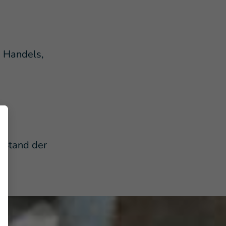
 Handels,
m Stand der