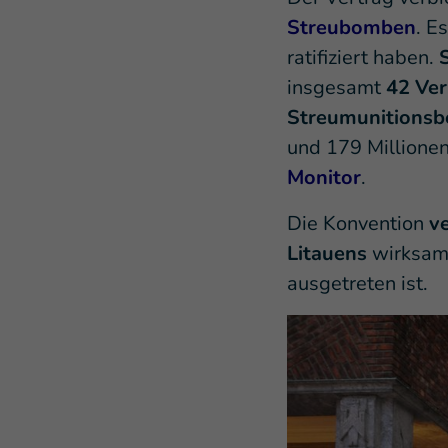
Streubomben
. E
ratifiziert haben.
insgesamt
42 Ver
Streumunitionsb
und 179 Millione
Monitor
.
Die Konvention
v
Litauens
wirksam 
ausgetreten ist.