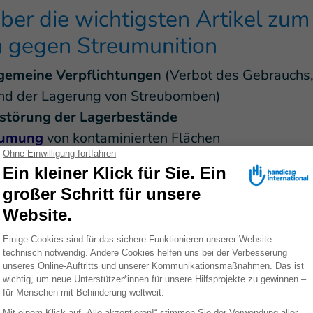
ber die wichtigsten Artikel zum
gegen Streumunition
gemeine Verpflichtungen
(Verbot des Gebrauchs,
nd der Lagerung von Streubomben)
störung der Lagerbestände
umung
von kontaminierten Flächen
erhilfe
operation
und
internationale Zusammenarbeit
ßnahmen zur Transparenz
(jährlicher Bericht zu