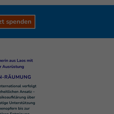
zt spenden
N-RÄUMUNG
nternational verfolgt
zheitlichen Ansatz –
sikoaufklärung über
istige Unterstützung
enopfern bis zur