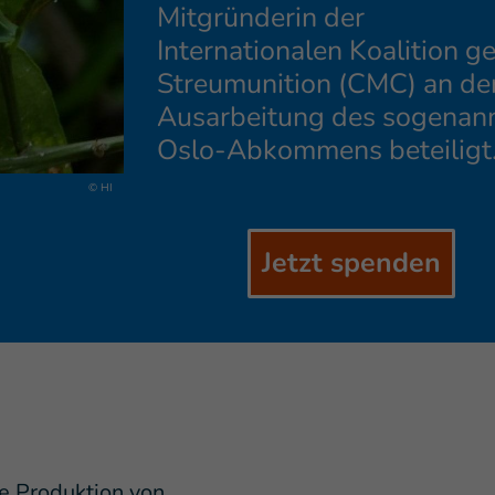
Mitgründerin der
Internationalen Koalition g
Streumunition (CMC) an de
Ausarbeitung des sogenan
Oslo-Abkommens beteiligt
© HI
Jetzt spenden
ie Produktion von