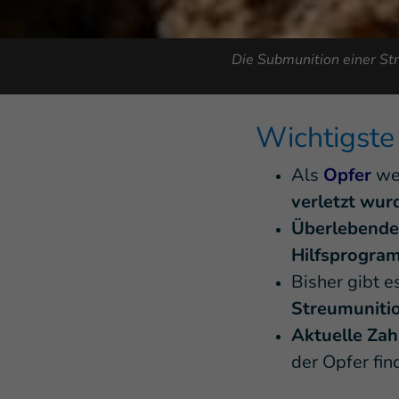
Die Submunition einer S
Wichtigste
Als
Opfer
wer
verletzt wur
Überlebende
Hilfsprogra
Bisher gibt e
Streumunitio
Aktuelle Zah
der Opfer fin