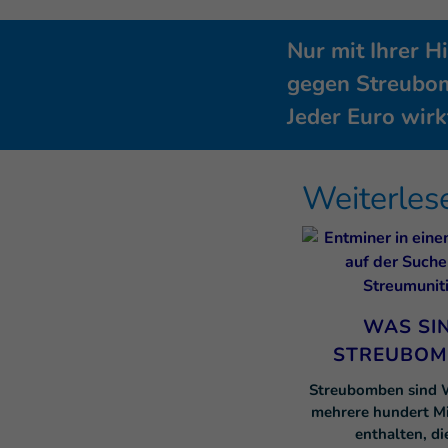
Nur mit Ihrer H
gegen Streubom
Jeder Euro wirk
Weiterle
WAS SI
STREUBOM
Streubomben sind W
mehrere hundert M
enthalten, di