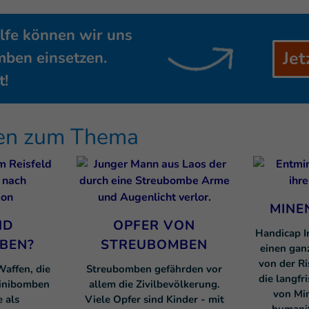
ilfe können wir uns
Jet
ben einsetzen.
t!
sen zum Thema
MINE
ND
OPFER VON
Handicap I
BEN?
STREUBOMBEN
einen gan
von der Ri
affen, die
Streubomben gefährden vor
die langfr
inibomben
allem die Zivilbevölkerung.
von Min
e als
Viele Opfer sind Kinder - mit