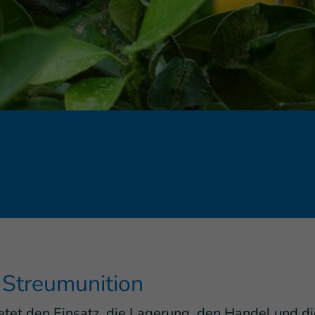
 Streumunition
etet den Einsatz, die Lagerung, den Handel und d