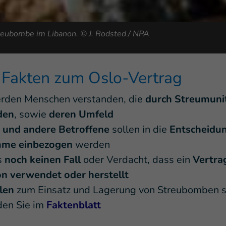
treubombe im Libanon.
© J. Rodsted / NPA
 Fakten zum Oslo-Vertrag
den Menschen verstanden, die
durch Streumunit
den
, sowie
deren Umfeld
 und andere Betroffene
sollen in die
Entscheidu
mme einbezogen
werden
s
noch keinen Fall
oder Verdacht, dass ein
Vertra
n verwendet oder herstellt
len
zum Einsatz und Lagerung von Streubomben s
den Sie im
Faktenblatt