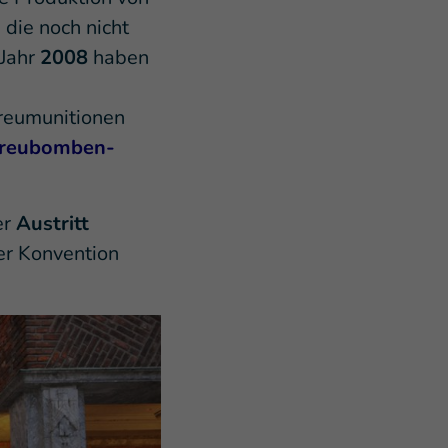
, die noch nicht
Jahr
2008
haben
treumunitionen
reubomben-
er
Austritt
er Konvention