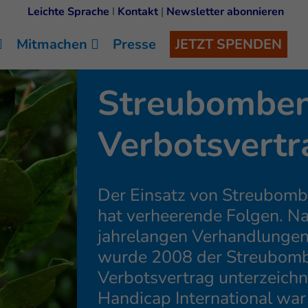
Leichte Sprache
I
Kontakt
|
Newsletter abonnieren
Mitmachen
Presse
JETZT SPENDEN
Streubombe
Verbotsvertr
Der Einsatz von Streubom
hat verheerende Folgen. N
jahrelangen Verhandlunge
wurde 2008 der Streubom
Verbotsvertrag unterzeichn
Handicap International war