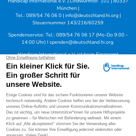
Handicap International e.V. | Lindwurmstr. 101 | 80337
München |
Tel.: 089/54 76 06 0 |
info@deutschland.hi.org
|
Steuernummer 143/216/60259
Spendenservice: Tel.: 089/54 76 06 17 (Mo-Do 9:00 –
14:00 Uhr) I
spenden@deutschland.hi.org
Handicap International e.V. ist beim Finanzamt
München als gemeinnützig und mildtätig anerkannt.
Spenden können steuerlich geltend gemacht werden.
IBAN: DE56 3702 0500 0008 8172 00
Warnung vor "falschen Spendensammlern"
Unsere Expertise wird regelmäßig von internationalen
Gremien wie
EU
,
WHO
und
UN-Organisationen
in