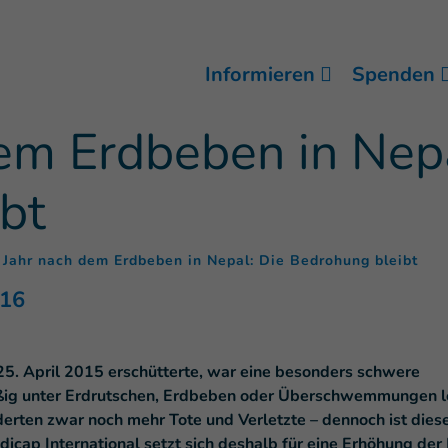
Informieren
Spenden
dem Erdbeben in Nepa
bt
(
)
 Jahr nach dem Erdbeben in Nepal: Die Bedrohung bleibt
016
5. April 2015 erschütterte, war eine besonders schwere
ßig unter Erdrutschen, Erdbeben oder Überschwemmungen le
rten zwar noch mehr Tote und Verletzte – dennoch ist dies
dicap International setzt sich deshalb für eine Erhöhung der 