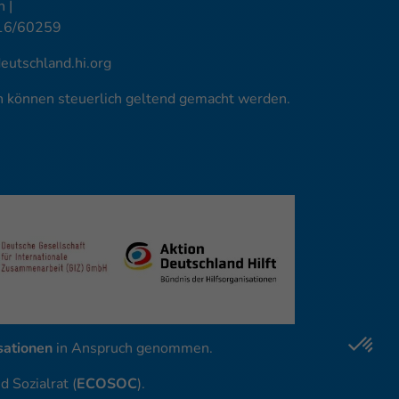
 |
16/60259
utschland.hi.org
en können steuerlich geltend gemacht werden.
ationen
in Anspruch genommen.
 Sozialrat (
ECOSOC
).