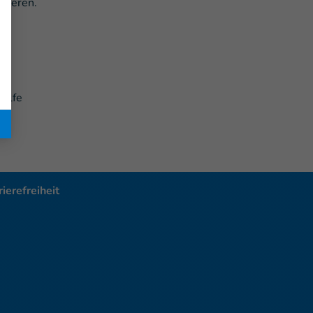
isieren.
n
Hilfe
ierefreiheit