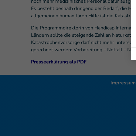
noch mehr medizinisches Personal dafür ausgebi
Es besteht deshalb dringend der Bedarf, die Mit
allgemeinen humanitären Hilfe ist die Katastrop
Die Programmdirektorin von Handicap Internation
Ländern sollte die steigende Zahl an Naturkata
Katastrophenvorsorge darf nicht mehr unterschä
gerechnet werden: Vorbereitung – Notfall – Nac
Presseerklärung als PDF
Impressum