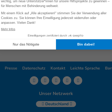
ldet werden, die rasche Versorgung vieler Verletzter zu organ
tel für Katastrophenvorsorge zu erhöhen. Im Verhältnis zur
henvorsorge eher unterfinanziert – auch im globalen Kontext.
al in Nepal, Sarah Blin, betont: „In Nepal, wie auch in andere
strophen ein Umdenken in der Finanzierung herbeiführen. Die
tzt werden. Es muss systematisch mit den drei Aspekten der 
hsorge. Das rettet Leben.“
Presse
Datenschutz
Kontakt
Leichte Sprache
Barr
Unser Netzwerk
Deutschland