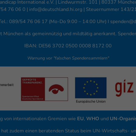
andicap International e.V. | Lindwurmstr. 101 | 80337 München
/54 76 06 0 |
info@deutschland.hi.org
| Steuernummer 143/2
Tel.: 089/54 76 06 17 (Mo-Do 9:00 – 14:00 Uhr) I
spenden@de
amt München als gemeinnützig und mildtätig anerkannt. Spend
IBAN: DE56 3702 0500 0008 8172 00
Warnung vor "falschen Spendensammlern"
g von internationalen Gremien wie
EU
,
WHO
und
UN-Organis
l hat zudem einen beratenden Status beim UN-Wirtschafts- und