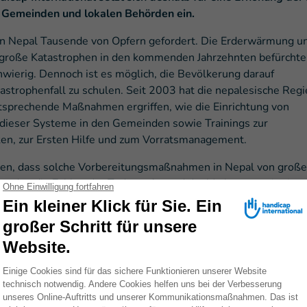
n Gemeinden und lokalen Behörden ein.
 in Nepal Tausende von Opfern gefordert. Die Erderwärmung u
 große Katastrophen in den kommenden Jahrzehnten befürchte
hwierig. Dennoch ist es möglich, die Bevölkerung darauf
tastrophenfall zu schulen. Seit 2003 hat die nepalesische Reg
sprechende Maßnahmen ergriffen, wie die Einrichtung von
ieser Systeme in den Gemeinden sowie Trainings zur
en, zur Ersten Hilfe und zum Vorratsmanagement.
igen, dass solche Vorbereitungsmaßnahmen in Nepal von große
urden die Zahlen der Todesopfer und der Verletzten mit einer
gen des medizinischen Personals erheblich reduziert, wie ei
die Versorgung und Behandlung von Verletzten nach dem Erdb
und den Überschwemmungen im Jahr zuvor haben jedoch auch 
 Anlass, notwendige Verbesserungen vorzunehmen. So müssen
uch in abgelegenen Regionen durchgeführt werden. Außerdem