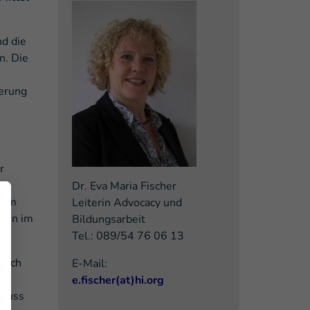
nd die
n. Die
ierung
r
Dr. Eva Maria Fischer
n im
Leiterin Advocacy und
eben im
Bildungsarbeit
Tel.: 089/54 76 06 13
noch
E-Mail:
e.fischer(at)hi.org
 muss