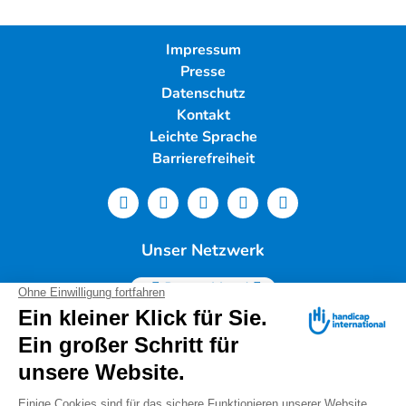
Impressum
Presse
Datenschutz
Kontakt
Leichte Sprache
Barrierefreiheit
Unser Netzwerk
Deutschland
Handicap International e.V. | Lindwurmstr. 101 | 80337
München |
Tel.: 089/54 76 06 0 |
info@deutschland.hi.org
|
Steuernummer 143/216/60259