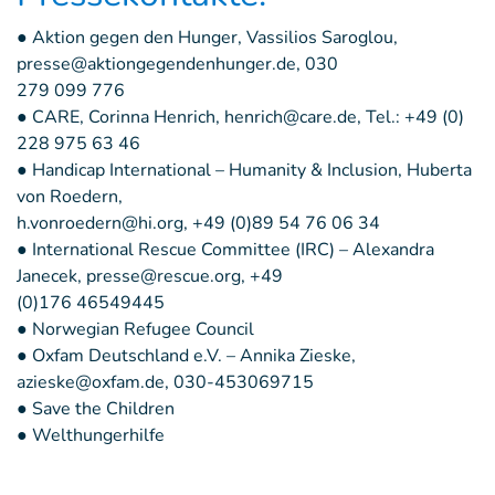
● Aktion gegen den Hunger, Vassilios Saroglou,
presse@aktiongegendenhunger.de
, 030
279 099 776
● CARE, Corinna Henrich,
henrich@care.de
, Tel.: +49 (0)
228 975 63 46
● Handicap International – Humanity & Inclusion, Huberta
von Roedern,
h.vonroedern@hi.org
, +49 (0)89 54 76 06 34
● International Rescue Committee (IRC) – Alexandra
Janecek,
presse@rescue.org
, +49
(0)176 46549445
● Norwegian Refugee Council
● Oxfam Deutschland e.V. – Annika Zieske,
azieske@oxfam.de
, 030-453069715
● Save the Children
● Welthungerhilfe