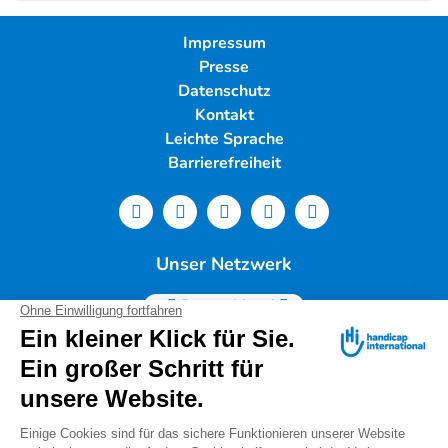
Impressum
Presse
Datenschutz
Kontakt
Leichte Sprache
Barrierefreiheit
Unser Netzwerk
Deutschland
Handicap International e.V. | Lindwurmstr. 101 | 80337
München |
Tel.: 089/54 76 06 0 |
info@deutschland.hi.org
|
Steuernummer 143/216/60259