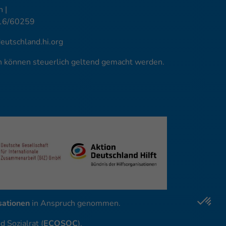
 |
16/60259
utschland.hi.org
en können steuerlich geltend gemacht werden.
ationen
in Anspruch genommen.
 Sozialrat (
ECOSOC
).