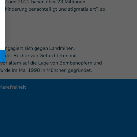
012 und 2022 haben über 23 Millionen
ehinderung benachteiligt und stigmatisiert“, so
nd engagiert sich gegen Landminen,
ng der Rechte von Geflüchteten mit
vor allem auf die Lage von Bombenopfern und
wurde im Mai 1998 in München gegründet.
ierefreiheit