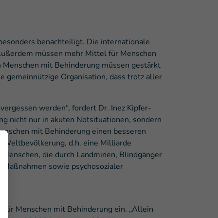
esonders benachteiligt. Die internationale
s. Außerdem müssen mehr Mittel für Menschen
on Menschen mit Behinderung müssen gestärkt
e gemeinnützige Organisation, dass trotz aller
rgessen werden“, fordert Dr. Inez Kipfer-
g nicht nur in akuten Notsituationen, sondern
 Menschen mit Behinderung einen besseren
 Weltbevölkerung, d.h. eine Milliarde
für Menschen, die durch Landminen, Blindgänger
eha-Maßnahmen sowie psychosozialer
en für Menschen mit Behinderung ein. „Allein