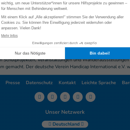
e 400.000 Prothesen hergestellt und angepasst. Zwischen 2
tiert, doch noch immer sind in vielen Ländern Menschen mit B
ipfer-Didavi für Interviews zur Verfügung.
l e.V. seit 25 Jahren für mehr inklusive humanitäre Hilfe ein u
g im Krieg. Darüber hinaus arbeitet der Verein für die Stärku
 Schulprojekten, Veranstaltungen und Wanderausstellungen 
 gemacht. Der deutsche Verein Handicap International e.V. 
Presse
Datenschutz
Kontakt
Leichte Sprache
Barr
Unser Netzwerk
Deutschland