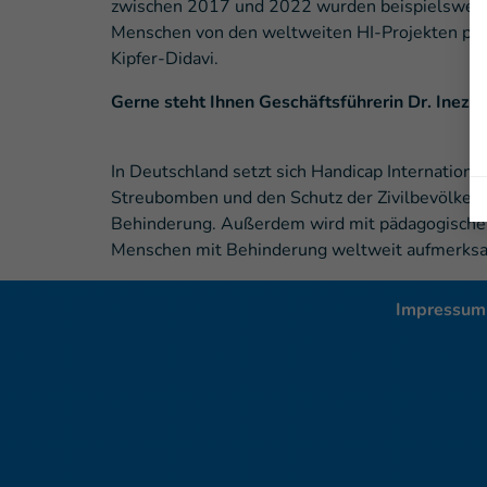
zwischen 2017 und 2022 wurden beispielsweis
Menschen von den weltweiten HI-Projekten profi
Kipfer-Didavi.
Gerne steht Ihnen Geschäftsführerin Dr. Inez K
In Deutschland setzt sich Handicap Internationa
Streubomben und den Schutz der Zivilbevölkerun
Behinderung. Außerdem wird mit pädagogischen
Menschen mit Behinderung weltweit aufmerksam
Impressum