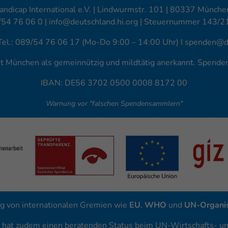
andicap International e.V. | Lindwurmstr. 101 | 80337 München
/54 76 06 0 |
info@deutschland.hi.org
| Steuernummer 143/2
Tel.: 089/54 76 06 17 (Mo-Do 9:00 – 14:00 Uhr) I
spenden@de
amt München als gemeinnützig und mildtätig anerkannt. Spend
IBAN: DE56 3702 0500 0008 8172 00
Warnung vor "falschen Spendensammlern"
g von internationalen Gremien wie
EU
,
WHO
und
UN-Organis
l hat zudem einen beratenden Status beim UN-Wirtschafts- und