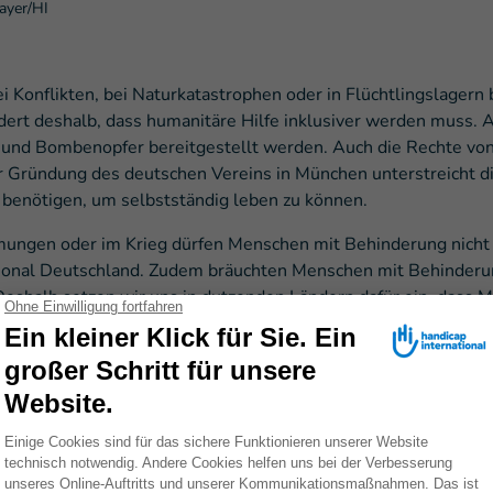
ayer/HI
Konflikten, bei Naturkatastrophen oder in Flüchtlingslagern b
fordert deshalb, dass humanitäre Hilfe inklusiver werden mus
- und Bombenopfer bereitgestellt werden. Auch die Rechte v
er Gründung des deutschen Vereins in München unterstreicht di
 benötigen, um selbstständig leben zu können.
gen oder im Krieg dürfen Menschen mit Behinderung nicht ve
tional Deutschland. Zudem bräuchten Menschen mit Behinderun
Deshalb setzen wir uns in dutzenden Ländern dafür ein, dass
undheitsversorgung erhalten. Schließlich leben über 16% der
davi. „Ein weiterer Schwerpunkt unserer Arbeit ist die Hilfe 
uchen mehr finanzielle Mittel, um diese mit Prothesen und R
.
nternational setzt sich in rund 60 Ländern in über 430 Projekt