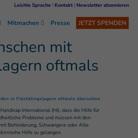
Leichte Sprache
I
Kontakt
|
Newsletter abonnieren
Mitmachen
Presse
JETZT SPENDEN
enschen mit
lagern oftmals
(
)
rden in Flüchtlingslagern oftmals übersehen
andicap International (HI), dass die Hilfe für
undheitliche Probleme und müssen mit den
 mit Behinderung, Schwangere oder Alte
izinische Hilfe zu gelangen.