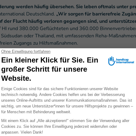
nderung werden häufig übersehen. Sie leben oftmals unter 
International Deutschland.
„Wir sorgen für barrierefreie Zugä
auf der Flucht häufig verloren gegangen sind, und unterstütz
half HI rund 380.000 Geflüchteten und 360.000 Binnenvertrieb
n, Südsudan oder Thailand, mit umfassenden Reha-Maßnahmen 
efreien Zugangs zu Hilfsmaßnahmen.
 sind zum Dauerzustand geworde
 über 100 Millionen Menschen vor Krieg, Gewalt und Verfolgu
irtschaftsrezession und langwierige Konflikte sind die Haupt
auch immer mehr Binnenvertriebene. Viele Flüchtlingslager be
 vielfach zu einem Dauerzustand geworden. Die Lager in Cox
 Menschen, darunter vor allem Rohingya-Flüchtlinge aus Myanm
ebracht sind. Das Lager Kakuma in Kenia besteht seit 1992
tlichkeitsarbeit