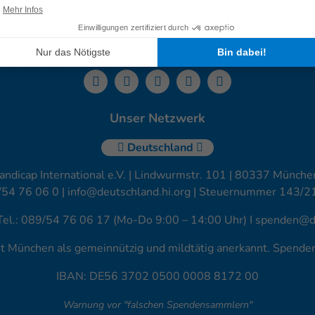
Presse
Datenschutz
Kontakt
Leichte Sprache
Barr
Unser Netzwerk
Deutschland
andicap International e.V. | Lindwurmstr. 101 | 80337 München
/54 76 06 0 |
info@deutschland.hi.org
| Steuernummer 143/2
Tel.: 089/54 76 06 17 (Mo-Do 9:00 – 14:00 Uhr) I
spenden@de
amt München als gemeinnützig und mildtätig anerkannt. Spend
IBAN: DE56 3702 0500 0008 8172 00
Warnung vor "falschen Spendensammlern"