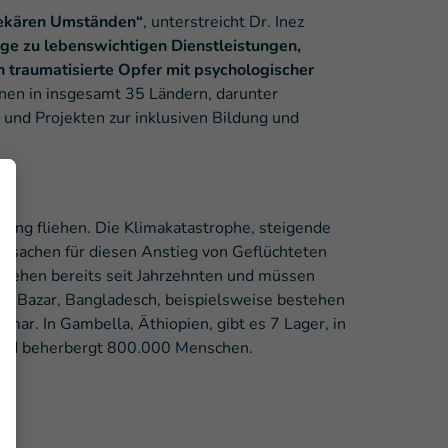
prekären Umständen“
, unterstreicht Dr. Inez
nge zu lebenswichtigen Dienstleistungen,
en traumatisierte Opfer mit psychologischer
enen in insgesamt 35 Ländern, darunter
und Projekten zur inklusiven Bildung und
n
ng fliehen. Die Klimakatastrophe, steigende
ursachen für diesen Anstieg von Geflüchteten
stehen bereits seit Jahrzehnten und müssen
's Bazar, Bangladesch, beispielsweise bestehen
ar. In Gambella, Äthiopien, gibt es 7 Lager, in
 und beherbergt 800.000 Menschen.