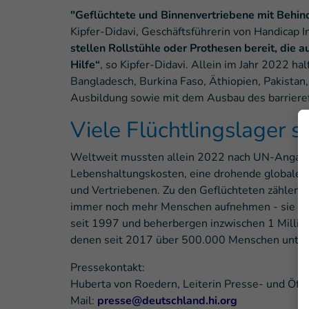
"Geflüchtete und Binnenvertriebene mit Behi
Kipfer-Didavi, Geschäftsführerin von Handicap 
stellen Rollstühle oder Prothesen bereit, die 
Hilfe“
, so Kipfer-Didavi. Allein im Jahr 2022 
Bangladesch, Burkina Faso, Äthiopien, Pakista
Ausbildung sowie mit dem Ausbau des barrier
Viele Flüchtlingslager
Weltweit mussten allein 2022 nach UN-Angaben
Lebenshaltungskosten, eine drohende globale W
und Vertriebenen. Zu den Geflüchteten zählen 
immer noch mehr Menschen aufnehmen - sie sind
seit 1997 und beherbergen inzwischen 1 Million
denen seit 2017 über 500.000 Menschen unterg
Pressekontakt:
Huberta von Roedern, Leiterin Presse- und Öffen
Mail:
presse@deutschland.hi.org