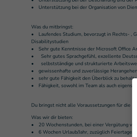
• Unterstützung bei der Beschaffung und der
• Unterstützung bei der Organisation von Die
Was du mitbringst:
• Laufendes Studium, bevorzugt in Rechts- , G
Disabilitystudien
• Sehr gute Kenntnisse der Microsoft Office 
• Sehr gutes Sprachgefühl, exzellente Deutsch
• selbstständige und strukturierte Arbeitswe
• gewissenhafte und zuverlässige Herangehe
• sehr gute Fähigkeit den Überblick zu behalte
• Fähigkeit, sowohl im Team als auch eigenstä
Du bringst nicht alle Voraussetzungen für die S
Was wir dir bieten:
• 20 Wochenstunden, bei einer Vergütung von 
• 6 Wochen Urlaub/Jahr, zuzüglich Feiertage