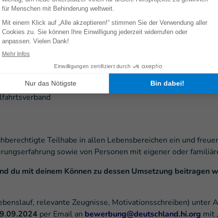
hkeit des mobilen Arbeitens (ca. 40 %) im Berliner Büro (ca.
 unsere Projekttätigkeit und eine sinnstiftende Aufgabe, die 
ersen Team mit flachen Hierarchien in Deutschland und als Tei
fene Feedbackkultur
chen Fähigkeiten und Entwicklungspotentialen
lfahrtsverband
eichberechtigte Teilhabe in allen Lebensbereichen ein und fr
rungserfahrung sowie von Personen mit eigener oder familiär
und du mit deinem Können zu dessen Umsetzung beitragen wil
Lebenslauf, relevante Zeugnisse, Motivationsschreiben) unter
09.09.2024
per Email an
bewerbung@deutschland.hi.org
mit 