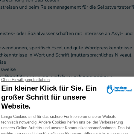
 Abrechnung von Sachkosten
nstreisen und beim Reisemanagement für die Selbstvertreter*
eistes- oder Sozialwissenschaften mit Interesse an Asyl- und
Anwendungen, spezifisch Excel und gute Wordpresskenntnisse
kenntnisse in Wort und Schrift (muttersprachliches Niveau),
ise
nsweise
n, Prioritäten zu setzen und diese zu kommunizieren
ndig Arbeitsergebnisse zu erzielen
telle mit? Überzeuge uns, dass du dennoch der*die richtige Kan
14 Euro/Std/ Bachelor, oder 15 Euro/Std/ Master