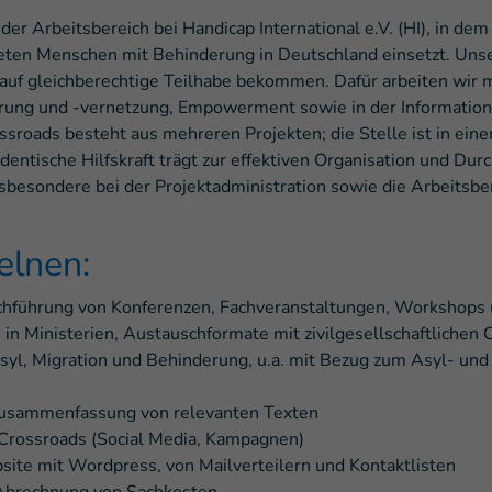
 der Arbeitsbereich bei Handicap International e.V. (HI), in dem
eten Menschen mit Behinderung in Deutschland einsetzt. Unser
uf gleichberechtige Teilhabe bekommen. Dafür arbeiten wir m
zierung und -vernetzung, Empowerment sowie in der Informatio
sroads besteht aus mehreren Projekten; die Stelle ist in ei
dentische Hilfskraft trägt zur effektiven Organisation und Dur
nsbesondere bei der Projektadministration sowie die Arbeitsbe
elnen:
hführung von Konferenzen, Fachveranstaltungen, Workshops u
 Ministerien, Austauschformate mit zivilgesellschaftlichen
yl, Migration und Behinderung, u.a. mit Bezug zum Asyl- un
usammenfassung von relevanten Texten
 Crossroads (Social Media, Kampagnen)
site mit Wordpress, von Mailverteilern und Kontaktlisten