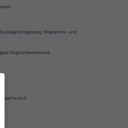
innen
 Sozialgesetzgebung, Migrations- und
 gute Englischkenntnisse
didat*in bist!