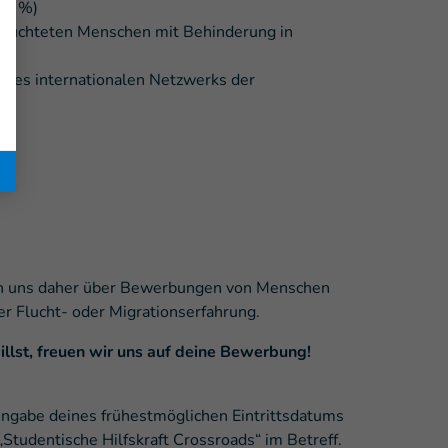
 60 %)
Geflüchteten Menschen mit Behinderung in
l des internationalen Netzwerks der
euen uns daher über Bewerbungen von Menschen
er Flucht- oder Migrationserfahrung.
lst, freuen wir uns auf deine Bewerbung!
 Angabe deines frühestmöglichen Eintrittsdatums
„Studentische Hilfskraft Crossroads“ im Betreff.