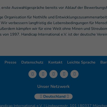
r, erste Auswahlgespräche bereits vor Ablauf der Bewerbungsfr
ige Organisation für Nothilfe und Entwicklungszusammenarbeit, 
in. Wir verbessern langfristig die Lebensbedingungen für Men
Außerdem kämpfen wir für eine Welt ohne Minen und Streubomb
s von 1997. Handicap International e.V. ist der deutsche Vere
Presse
Datenschutz
Kontakt
Leichte Sprache
Barr
Unser Netzwerk
Deutschland
andicap International e.V. | Lindwurmstr. 101 | 80337 München