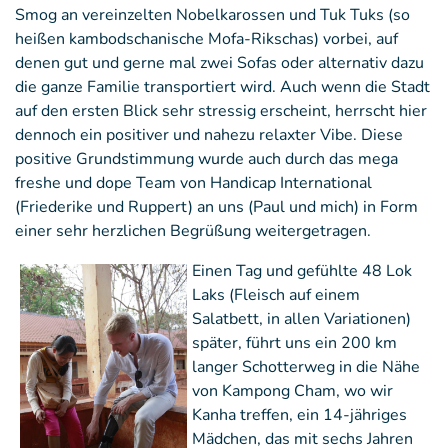
Smog an vereinzelten Nobelkarossen und Tuk Tuks (so
heißen kambodschanische Mofa-Rikschas) vorbei, auf
denen gut und gerne mal zwei Sofas oder alternativ dazu
die ganze Familie transportiert wird. Auch wenn die Stadt
auf den ersten Blick sehr stressig erscheint, herrscht hier
dennoch ein positiver und nahezu relaxter Vibe. Diese
positive Grundstimmung wurde auch durch das mega
freshe und dope Team von Handicap International
(Friederike und Ruppert) an uns (Paul und mich) in Form
einer sehr herzlichen Begrüßung weitergetragen.
Einen Tag und gefühlte 48 Lok
Laks (Fleisch auf einem
Salatbett, in allen Variationen)
später, führt uns ein 200 km
langer Schotterweg in die Nähe
von Kampong Cham, wo wir
Kanha treffen, ein 14-jähriges
Mädchen, das mit sechs Jahren