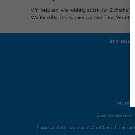
Wir betonen, wie wichtig es ist, der Sicherheit
Waffenstillstand können weitere Tote, Verletz
Impressum
H
Tel.: 089
Spendenservice: 
Handicap International e.V. ist beim Finanz