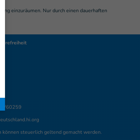
Vorrang einzuräumen. Nur durch einen dauerhaften
ierefreiheit
 |
16/60259
utschland.hi.org
en können steuerlich geltend gemacht werden.