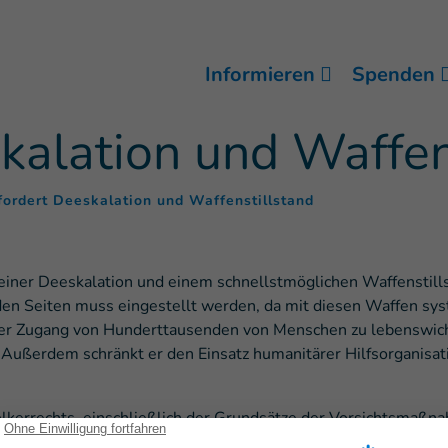
Informieren
Spenden
kalation und Waffen
(
)
fordert Deeskalation und Waffenstillstand
u einer Deeskalation und einem schnellstmöglichen Waffenstill
n Seiten muss eingestellt werden, da mit diesen Waffen syst
 der Zugang von Hunderttausenden von Menschen zu lebenswich
 Außerdem schränkt er den Einsatz humanitärer Hilfsorganisat
lkerrechts, einschließlich der Grundsätze der Vorsichtsmaßna