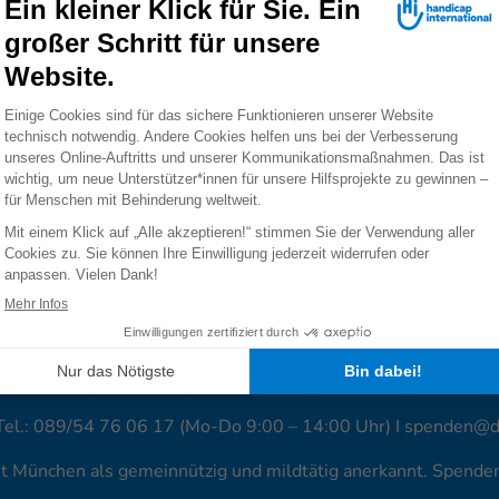
 der Zivilbevölkerung und der zivilen Infrastruktur absoluten 
te und menschliches Leiden verhindert werden.
Presse
Datenschutz
Kontakt
Leichte Sprache
Barr
Unser Netzwerk
Deutschland
andicap International e.V. | Lindwurmstr. 101 | 80337 München
/54 76 06 0 |
info@deutschland.hi.org
| Steuernummer 143/2
Tel.: 089/54 76 06 17 (Mo-Do 9:00 – 14:00 Uhr) I
spenden@de
amt München als gemeinnützig und mildtätig anerkannt. Spend