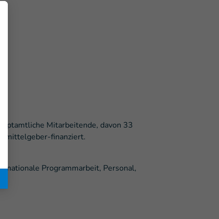
auptamtliche Mitarbeitende, davon 33
tmittelgeber-finanziert.
nternationale Programmarbeit, Personal,