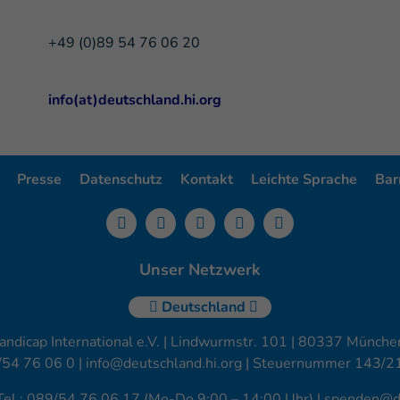
+49 (0)89 54 76 06 20
info(at)deutschland.hi.org
Presse
Datenschutz
Kontakt
Leichte Sprache
Barr
Unser Netzwerk
Deutschland
andicap International e.V. | Lindwurmstr. 101 | 80337 München
/54 76 06 0 |
info@deutschland.hi.org
| Steuernummer 143/2
Tel.: 089/54 76 06 17 (Mo-Do 9:00 – 14:00 Uhr) I
spenden@de