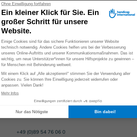
143/216/60259
876 78 336
IBAN: DE56 3702 0500 0008 8172 00
SozialBank AG
Gesamt-Mitarbeiterzahl 2025: durchschnittlich 55,5 h
Stellen sowie verschiedene weitere Stellenanteile Drit
Advocacy / Politische Arbeit, Finanzen, Fundraising, I
Presse- und Öffentlichkeitsarbeit, Verwaltung
+49 (0)89 54 76 06 0