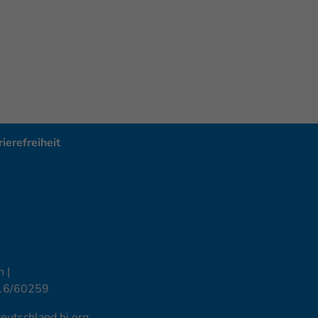
ierefreiheit
 |
16/60259
utschland.hi.org