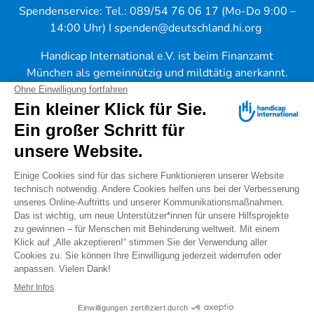
Spendenservice: Tel.: 089/54 76 06 17 (Mo-Do 9:00 –
14:00 Uhr) I
spenden@deutschland.hi.org
Handicap International e.V. ist beim Finanzamt
München als gemeinnützig und mildtätig anerkannt.
Spenden können steuerlich geltend gemacht werden.
IBAN: DE56 3702 0500 0008 8172 00
Warnung vor "falschen Spendensammlern"
Unsere Expertise wird regelmäßig von internationalen
Gremien wie
EU
,
WHO
und
UN-Organisationen
in
Anspruch genommen.
Handicap International hat zudem einen beratenden
Status beim UN-Wirtschafts- und Sozialrat (
ECOSOC
).