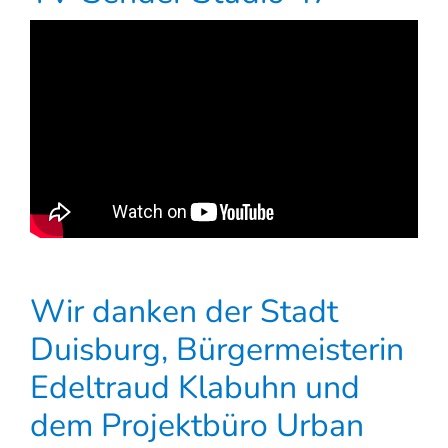
Wir danken der Stadt
Duisburg, Bürgermeisterin
Edeltraud Klabuhn und
dem Projektbüro Urban