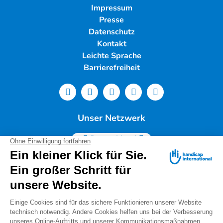
Impressum
Presse
Datenschutz
Kontakt
Leichte Sprache
Barrierefreiheit
Unser Netzwerk
Deutschland
Handicap International e.V. | Lindwurmstr. 101 | 80337
München |
Tel.: 089/54 76 06 0 |
info@deutschland.hi.org
|
Steuernummer 143/216/60259
Spendenservice: Tel.: 089/54 76 06 17 (Mo-Do 9:00 –