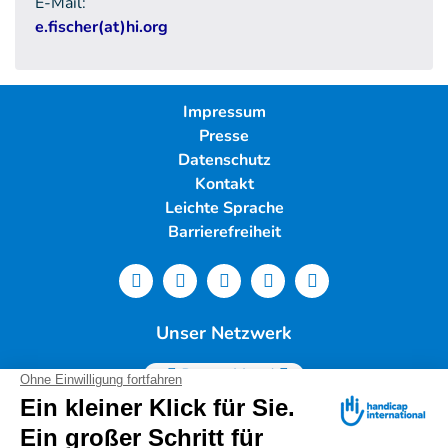
E-Mail:
e.fischer(at)hi.org
Impressum
Presse
Datenschutz
Kontakt
Leichte Sprache
Barrierefreiheit
Unser Netzwerk
Deutschland
Handicap International e.V. | Lindwurmstr. 101 | 80337
München |