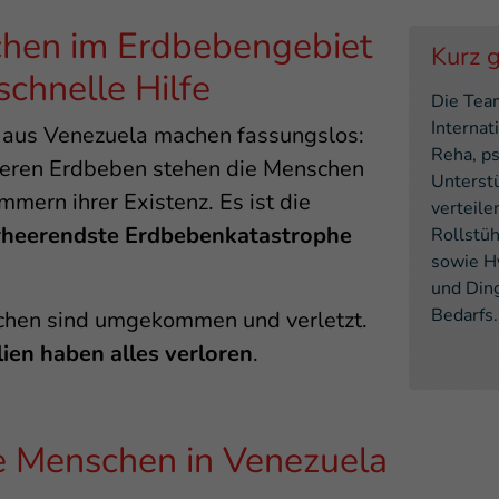
hen im Erdbebengebiet
Kurz 
chnelle Hilfe
Die Tea
Internat
 aus Venezuela machen fassungslos:
Reha, p
eren Erdbeben stehen die Menschen
Unterst
mmern ihrer Existenz. Es ist die
verteile
rheerendste Erdbebenkatastrophe
Rollstü
sowie H
und Ding
Bedarfs.
hen sind umgekommen und verletzt.
ien haben alles verloren
.
ie Menschen in Venezuela