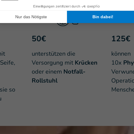
50€
125€
it
unterstützen die
können
Seife,
Versorgung mit
Krücken
10x
Phy
oder einem
Notfall-
Verwun
Rollstuhl
Operatio
sie so
Mensche
u