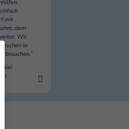
hhilfen,
einfach
f mit
ohnt, dem
weiter. Wir
enschen in
ch brauchen.“
n bei
ela