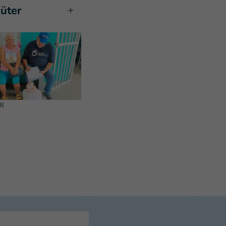
güter
HI