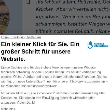
„Es fehlt an allem: Rollstühle, Ge
Krücken. Aber wir verteilen nicht 
irgendwas. Wer in einem Bergdor
schlammigen, kaputten Wegen w
hilft ein normaler Rollstuhl nicht 
schauen uns genau an, was die M
ihrer konkreten Umgebung wirkli
Yohanna Talloli, Inklusionsexperti
Handicap International in Venezu
hre Spende bewirken