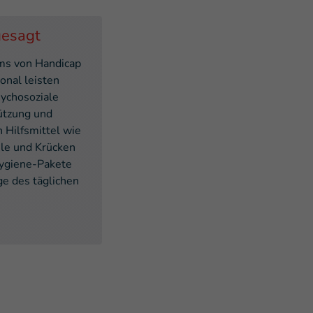
gesagt
ms von Handicap
ional leisten
sychosoziale
ützung und
n Hilfsmittel wie
hle und Krücken
ygiene-Pakete
e des täglichen