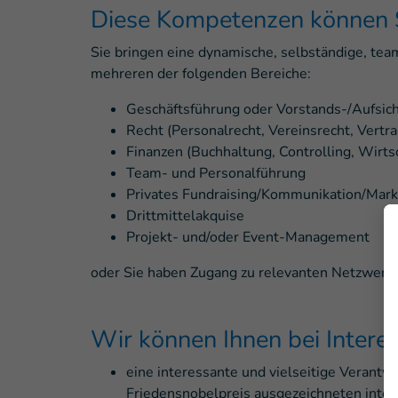
Diese Kompetenzen können Si
Sie bringen eine dynamische, selbständige, tea
mehreren der folgenden Bereiche:
Geschäftsführung oder Vorstands-/Aufsich
Recht (Personalrecht, Vereinsrecht, Vertra
Finanzen (Buchhaltung, Controlling, Wirts
Team- und Personalführung
Privates Fundraising/Kommunikation/Mark
Drittmittelakquise
Projekt- und/oder Event-Management
oder Sie haben Zugang zu relevanten Netzwerk
Wir können Ihnen bei Intere
eine interessante und vielseitige Verant
Friedensnobelpreis ausgezeichneten intern