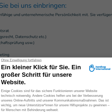
e bei uns einbringen:
mfähige und unternehmerische Persönlichkeit mit. Sie verfüg
tsrat
gsrecht, Datenschutz etc.)
chaftsprüfung usw.)
eting
en, den Sie zum Wohl des Vereins einsetzen möchten.
sse Folgendes anbieten:
wortungsposition im engagierten Vorstand des deutschen Zwe
ationalen Hilfsorganisation