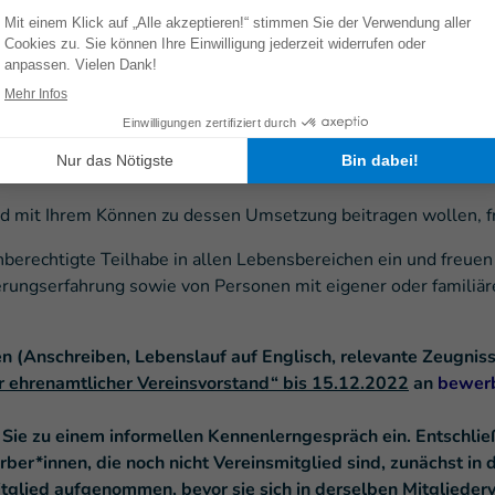
 Gestaltungsspielraum
ler Projektreisen, um Projekte vor Ort kennenzulernen, sowie
an Workshops
at für alle nationalen Vereinsvorstände eine D&O-Versicherun
nd mit Ihrem Können zu dessen Umsetzung beitragen wollen, f
leichberechtigte Teilhabe in allen Lebensbereichen ein und fr
rungserfahrung sowie von Personen mit eigener oder familiäre
gen (Anschreiben, Lebenslauf auf Englisch, relevante Zeugn
r ehrenamtlicher Vereinsvorstand“ bis 15.12.2022
an
bewerb
ie zu einem informellen Kennenlerngespräch ein. Entschlie
ber*innen, die noch nicht Vereinsmitglied sind, zunächst in
itglied aufgenommen, bevor sie sich in derselben Mitgliede