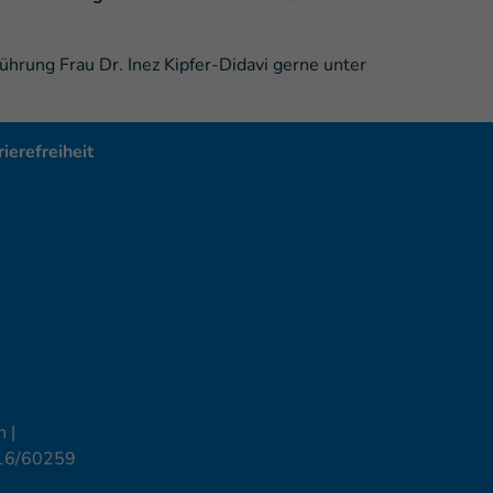
führung Frau Dr. Inez Kipfer-Didavi gerne unter
ierefreiheit
 |
16/60259