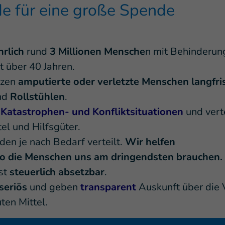
e für eine große Spende
hrlich
rund
3 Millionen Mensche
n mit Behinderun
t über 40 Jahren.
tzen
amputierte oder verletzte Menschen langfri
nd
Rollstühlen
.
n
Katastrophen- und Konfliktsituationen
und vert
el und Hilfsgüter.
en je nach Bedarf verteilt.
Wir helfen
wo die Menschen uns am dringendsten brauchen.
ist
steuerlich absetzbar
.
seriös
und geben
transparent
Auskunft über die
ten Mittel.