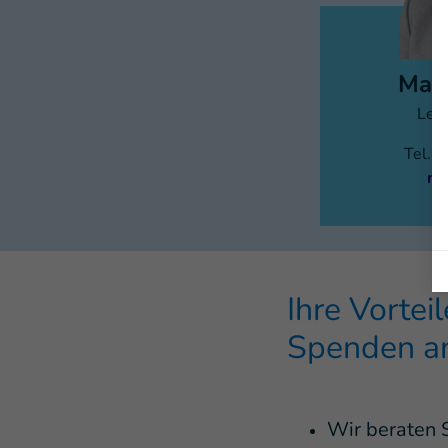
Matt
Leit
Tel.:
m.
Ihre Vortei
Spenden an
Wir beraten 