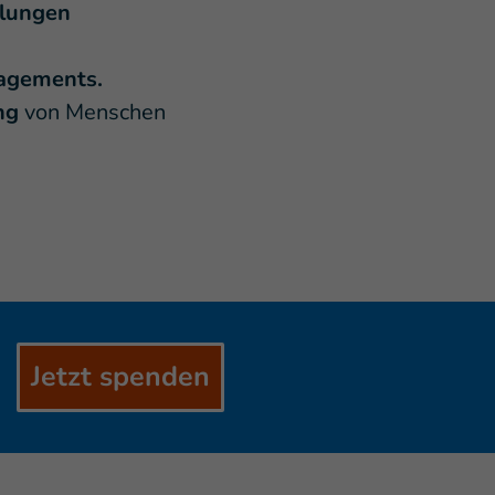
llungen
agements.
ng
von Menschen
Jetzt spenden