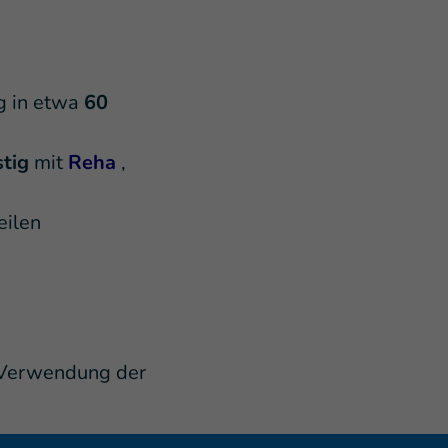
g in etwa
60
stig
mit
Reha
,
eilen
 Verwendung der