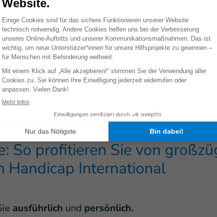
hias Renner
Thomas Schif
er Philanthropie
Leiter Market
 089 / 54 76 06 26
Tel.: 089 / 54 76
renner@hi.org
t.schiffelmann@
le: So profitieren Sie von großz
 Handicap International
Sie
ausführlich
und
persönlich.