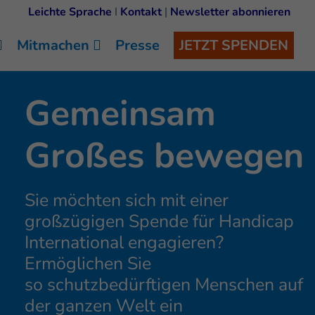
Leichte Sprache
I
Kontakt
|
Newsletter abonnieren
Mitmachen
Presse
JETZT SPENDEN
Gemeinsam
Großes bewegen
Sie möchten sich mit einer
großzügigen Spende für Handicap
International engagieren?
Ermöglichen Sie
so schutzbedürftigen Menschen auf
der ganzen Welt ein