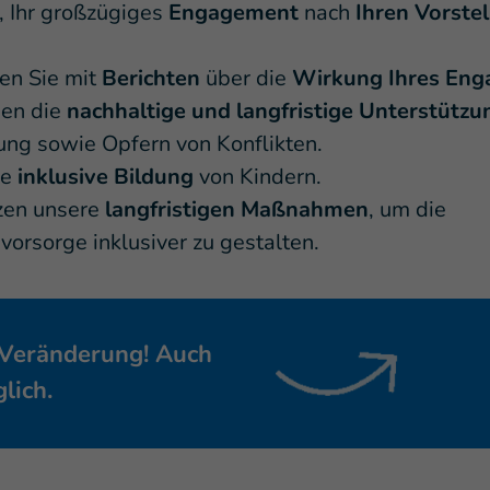
t, Ihr großzügiges
Engagement
nach
Ihren Vorste
en Sie mit
Berichten
über die
Wirkung Ihres Eng
hen die
nachhaltige und langfristige Unterstützu
ung sowie Opfern von Konflikten.
ie
inklusive Bildung
von Kindern.
zen unsere
langfristigen Maßnahmen
, um die
orsorge inklusiver zu gestalten.
 Veränderung! Auch
lich.