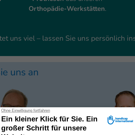
Orthopädie-Werkstätten
.
et uns viel – lassen Sie uns persönlich i
ie uns an