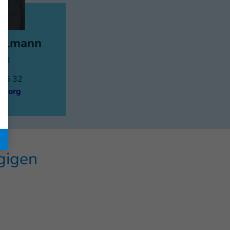
felmann
ing
 06 32
hi.org
ügigen