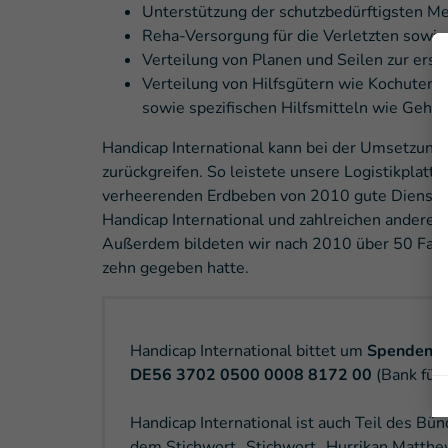
Unterstützung der schutzbedürftigsten M
Reha-Versorgung für die Verletzten sowie
Verteilung von Planen und Seilen zur ers
Verteilung von Hilfsgütern wie Kochutens
sowie spezifischen Hilfsmitteln wie Gehs
Handicap International kann bei der Umsetzung d
zurückgreifen. So leistete unsere Logistikplat
verheerenden Erdbeben von 2010 gute Dienste u
Handicap International und zahlreichen anderen
Außerdem bildeten wir nach 2010 über 50 Fachkr
zehn gegeben hatte.
Handicap International bittet um
Spenden
fü
DE56 3702 0500 0008 8172 00
(Bank für 
Handicap International ist auch Teil des Bü
dem Stichwort „Stichwort „Hurrikan Matth