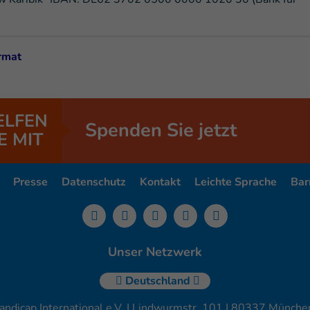
ormat
ELFEN
Spenden Sie jetzt
E MIT
Presse
Datenschutz
Kontakt
Leichte Sprache
Barr
Unser Netzwerk
Deutschland
andicap International e.V. | Lindwurmstr. 101 | 80337 München