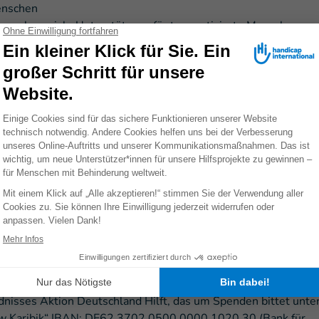
enschen
 psychosoziale Unterstützung für traumatisierte Menschen
ten Reparatur von Häusern und zur Errichtung von Notunterkün
ilien, Wasserreinigungstabletten zur Vermeidung von Epidemi
tützen und Rollatoren
er Nothilfe-Aktivitäten auf eine langjährige Erfahrung in Haiti
tform bereits nach einem schweren Hurrikan 2008 und dem
nd hatte einen großen Anteil daran, dass die Hilfsgüter von
 Hilfsorganisationen auch in abgelegene Gegenden verteilt wu
äfte für Physiotherapie aus - nachdem es zuvor auf ganz Hait
r den Einsatz unter dem Stichwort „
Haiti
" auf das Konto
IBAN
Sozialwirtschaft).
ndnisses Aktion Deutschland Hilft, das um Spenden bittet unte
ew Karibik“ IBAN: DE62 3702 0500 0000 1020 30 (Bank für