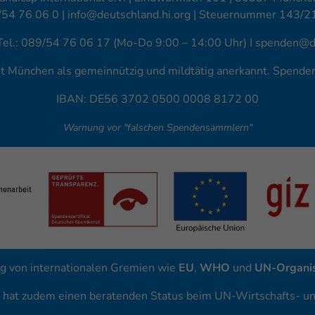
/54 76 06 0 |
info@deutschland.hi.org
| Steuernummer 143/2
Tel.: 089/54 76 06 17 (Mo-Do 9:00 – 14:00 Uhr) I
spenden@de
amt München als gemeinnützig und mildtätig anerkannt. Spend
IBAN: DE56 3702 0500 0008 8172 00
Warnung vor "falschen Spendensammlern"
g von internationalen Gremien wie
EU
,
WHO
und
UN-Organis
l hat zudem einen beratenden Status beim UN-Wirtschafts- und