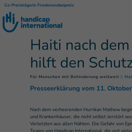
Co-Preisträgerin Friedensnobelpreis
Haiti nach dem 
hilft den Schut
Für Menschen mit Behinderung weltweit
Hai
Presseerklärung vom 11. Oktobe
Nach dem verheerenden Hurrikan Mathew beginnt
und Krankenhäuser, die nicht selbst zerstört w
Verletzten aus allen Nähten. Die Gefahr von Ep
Teams von Handicap International, die seit viel