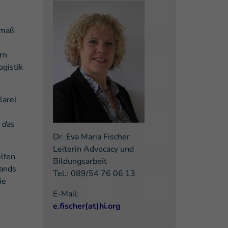
smaß
rn
gistik
larel
 das
Dr. Eva Maria Fischer
Leiterin Advocacy und
elfen
Bildungsarbeit
tands
Tel.: 089/54 76 06 13
ie
E-Mail:
e.fischer(at)hi.org