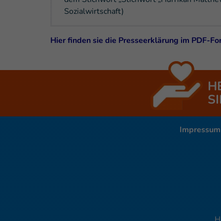
Sozialwirtschaft)
Hier finden sie die Presseerklärung im PDF-F
H
SI
Impressum
H