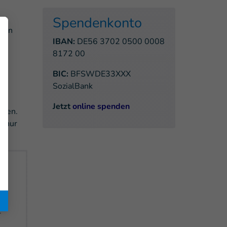
Spendenkonto
ften
IBAN:
DE56 3702 0500 0008
en
8172 00
BIC:
BFSWDE33XXX
SozialBank
Jetzt
online spenden
rden.
i nur
:
r