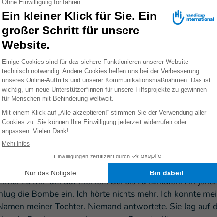
er getötet. Ich konnte nicht mehr länger bleiben. Die
n, die sterben, haben ihren Frieden. Doch die, die bleib
elfen. Sie litten schlimme Qualen.
r Tagen tot, als ich davon erfuhr. Sie war bei uns zu Bes
te nichts essen oder trinken. Wir trauerten noch um meine 
gen ins Haus meiner Eltern, um seinen Tod zu betrauern.
ine Bombe im Haus meiner Eltern ein. Meine Tochter Khad
machte sie ins Bett. Und auch tagsüber machte sie sich of
 immer zu mir, um auf meinem Schoß zu schlafen. An jene
hlug die Bombe ein. Ich hörte nichts mehr. Ich konnte me
Namen meiner Tochter. Niemand antwortete. Sie lag auf 