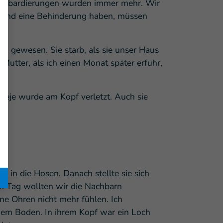
 Bombardierungen wurden immer mehr. Wir
en und eine Behinderung haben, müssen
uch gewesen. Sie starb, als sie unser Haus
Mutter, als ich einen Monat später erfuhr,
eeje wurde am Kopf verletzt. Auch sie
t in die Hosen. Danach stellte sie sich
m Tag wollten wir die Nachbarn
ine Ohren nicht mehr fühlen. Ich
dem Boden. In ihrem Kopf war ein Loch