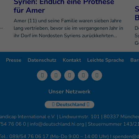
Syrien: Endlich eine Prothese
S
für Amer
B
Amer (11) und seine Familie waren sieben Jahre
m…
lang vertrieben, bevor sie im vergangenen Jahr in
De
ihr Dorf im Nordosten Syriens zurückkehrten…
S
G
Presse
Datenschutz
Kontakt
Leichte Sprache
Barr
Unser Netzwerk
Deutschland
andicap International e.V. | Lindwurmstr. 101 | 80337 München
/54 76 06 0 |
info@deutschland.hi.org
| Steuernummer 143/2
Tel.: 089/54 76 06 17 (Mo-Do 9:00 – 14:00 Uhr) I
spenden@de