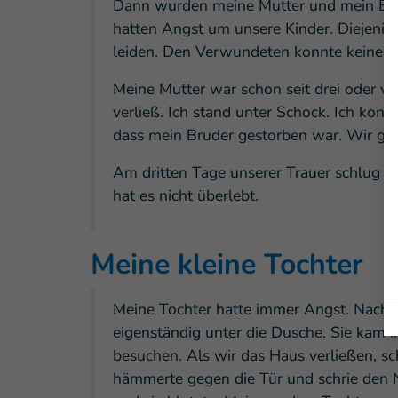
Dann wurden meine Mutter und mein Brud
hatten Angst um unsere Kinder. Diejenige
leiden. Den Verwundeten konnte keiner h
Meine Mutter war schon seit drei oder vie
verließ. Ich stand unter Schock. Ich konn
dass mein Bruder gestorben war. Wir gin
Am dritten Tage unserer Trauer schlug e
hat es nicht überlebt.
Meine kleine Tochter
Meine Tochter hatte immer Angst. Nachts 
eigenständig unter die Dusche. Sie kam
besuchen. Als wir das Haus verließen, sc
hämmerte gegen die Tür und schrie den 