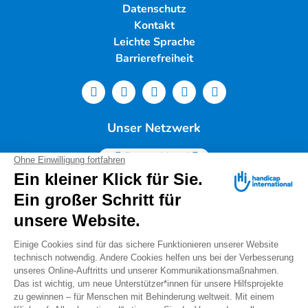
Datenschutz
Kontakt
Leichte Sprache
Barrierefreiheit
Unser Netzwerk
Deutschland
Handicap International e.V. | Lindwurmstr. 101 | 80337
München |
Tel.: 089/54 76 06 0 |
info@deutschland.hi.org
|
Steuernummer 143/216/60259
Spendenservice: Tel.: 089/54 76 06 17 (Mo-Do 9:00 –
14:00 Uhr) I
spenden@deutschland.hi.org
Handicap International e.V. ist beim Finanzamt