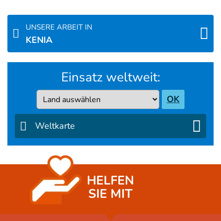
UNSERE ARBEIT IN
KENIA
Einsatz weltweit:
Country
OK
Weltkarte
HELFEN
SIE MIT