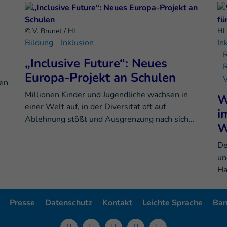
© V. Brunet / HI
HI
Bildung
Inklusion
In
„Inclusive Future“: Neues
R
Europa-Projekt an Schulen
nen
Millionen Kinder und Jugendliche wachsen in
W
einer Welt auf, in der Diversität oft auf
i
Ablehnung stößt und Ausgrenzung nach sich…
W
De
un
Ha
Presse
Datenschutz
Kontakt
Leichte Sprache
Barr