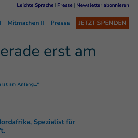
Leichte Sprache
I
Presse
|
Newsletter abonnieren
Mitmachen
Presse
JETZT SPENDEN
gerade erst am
(
)
 erst am Anfang…“
rdafrika, Spezialist für
t.