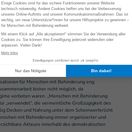
zahl der aktiven Menschen anzupassen und um jedem
möglichen! Um zu gewährleisten, dass die Dinge in
idend, dass diese Einstellung anhält. Diese Gruppeist
 Organisation für Menschen mit Behinderung zu
bald geschehen wird, damit ihre Stimme gehört werden
icht mit dem Titel „Das neue Tunesien kann nicht ohne
wie eine vollständige Teilnahme im sozialen und
ung sichergestellt werden kann.“
International in Tunesien agiert. In allen Ländern, in
n wir mit lokalen Institutionen, Fachkräften des
sationen für Menschen mit Behinderung eng
sammenarbeit bisher nicht möglich, da
gime verboten waren. „Menschen mit Behinderung
für „verwendet“, die vermeintliche Großzügigkeit des
ßig Decken und Nahrung unter dem Scheinwerferlicht
enschen mit Behinderung immer organisierter und
verzichtbare Akteure innerhalb des demokratischen