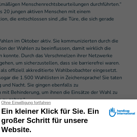
gelmäßigen Menschenrechtsbeurteilungen durchführten.“
aus 20 jungen aktiven Menschen mit einem
n, die entschlossen sind „die Türe, die sich gerade
hlen im Oktober aktiv. Sie kommunizierten durch die
ion der Wahlen zu beeinflussen, damit wirklich die
 konnte. Durch das Verschmelzen ihrer Netzwerke
ehen, um sicherzustellen, dass sie barrierefrei waren.
s offiziell akkreditierte Wahlbeobachter eingesetzt.
ogar die 1.500 Wahllisten in Zeichensprache! Sie taten
 und Nacht. Sie gingen ebenfalls zu
mit Behinderung, um ihnen die Einsätze der Wahl zu
 zu gehen.“
dass jeder Zutritt zu den Besprechungszimmern hat.”
 Behinderung sind größtenteils sehr jung und sprudeln
erhebende Erfahrung. Wir mussten Wände in unserem