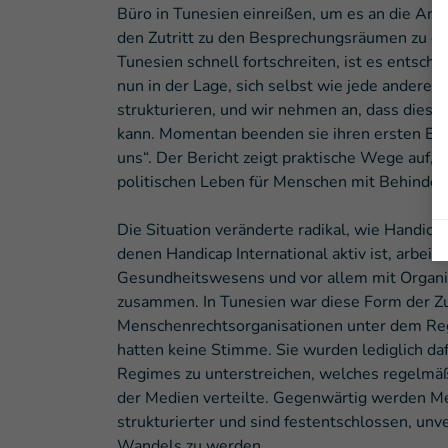
Büro in Tunesien einreißen, um es an die An
den Zutritt zu den Besprechungsräumen zu er
Tunesien schnell fortschreiten, ist es entsche
nun in der Lage, sich selbst wie jede andere
strukturieren, und wir nehmen an, dass dies 
kann. Momentan beenden sie ihren ersten Ber
uns“. Der Bericht zeigt praktische Wege auf, 
politischen Leben für Menschen mit Behinder
Die Situation veränderte radikal, wie Handicap 
denen Handicap International aktiv ist, arbeite
Gesundheitswesens und vor allem mit Organi
zusammen. In Tunesien war diese Form der Zu
Menschenrechtsorganisationen unter dem Re
hatten keine Stimme. Sie wurden lediglich da
Regimes zu unterstreichen, welches regelmä
der Medien verteilte. Gegenwärtig werden M
strukturierter und sind festentschlossen, un
Wandels zu werden.