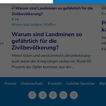
© 
© HI
P
Minen und andere Waffen
k
Warum sind Landminen so
So
gefährlich für die
nen
Hi
Zivilbevölkerung?
Kü
Minen töten und verstümmeln jahrzehntelang –
auch wenn der Krieg längst vorbei ist. Rund 90
Prozent der Opfer kommen aus der…
Presse
Datenschutz
Kontakt
Leichte Sprache
Barr