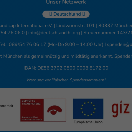
Unser Netzwerk
Deutschland
andicap International e.V. | Lindwurmstr. 101 | 80337 München
/54 76 06 0 |
info@deutschland.hi.org
| Steuernummer 143/2
Tel.: 089/54 76 06 17 (Mo-Do 9:00 – 14:00 Uhr) I
spenden@de
amt München als gemeinnützig und mildtätig anerkannt. Spend
IBAN: DE56 3702 0500 0008 8172 00
Warnung vor "falschen Spendensammlern"