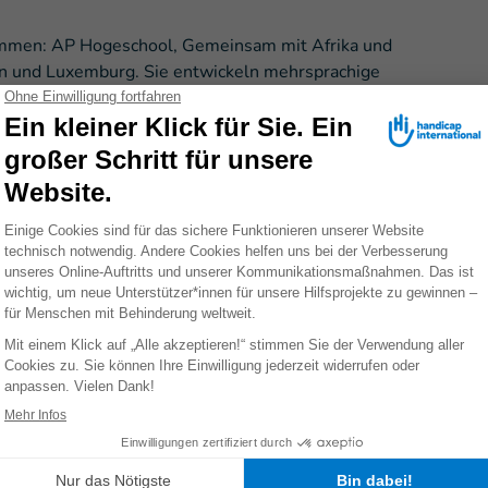
sammen: AP Hogeschool, Gemeinsam mit Afrika und
ien und Luxemburg. Sie entwickeln mehrsprachige
 Über eine digitale Plattform sollen mindestens 200
hr als 5.000 Schüler*innen durch
siver zu gestalten. Es stärkt Solidarität und fördert
ELFEN
Spenden Sie jetzt
E MIT