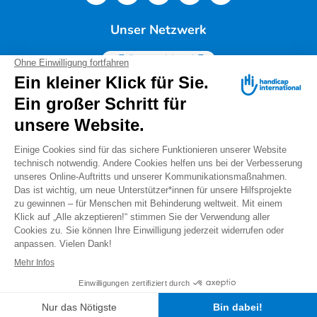
Unser Netzwerk
Deutschland
Handicap International e.V. | Lindwurmstr. 101 | 80337
München |
Tel.: 089/54 76 06 0 |
info@deutschland.hi.org
|
Steuernummer 143/216/60259
Spendenservice: Tel.: 089/54 76 06 17 (Mo-Do 9:00 –
14:00 Uhr) I
spenden@deutschland.hi.org
Handicap International e.V. ist beim Finanzamt
München als gemeinnützig und mildtätig anerkannt.
Spenden können steuerlich geltend gemacht werden.
IBAN: DE56 3702 0500 0008 8172 00
Warnung vor "falschen Spendensammlern"