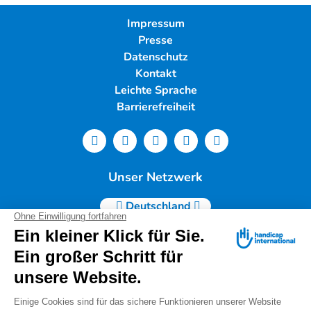
Impressum
Presse
Datenschutz
Kontakt
Leichte Sprache
Barrierefreiheit
Unser Netzwerk
Deutschland
Handicap International e.V. | Lindwurmstr. 101 | 80337
München |
Tel.: 089/54 76 06 0 |
info@deutschland.hi.org
|
Steuernummer 143/216/60259