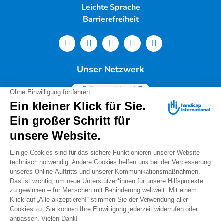
Leichte Sprache
Barrierefreiheit
Unser Netzwerk
Deutschland
Handicap International e.V. | Lindwurmstr. 101 | 80337
München |
Tel.: 089/54 76 06 0 |
info@deutschland.hi.org
|
Steuernummer 143/216/60259
Spendenservice: Tel.: 089/54 76 06 17 (Mo-Do 9:00 –
14:00 Uhr) I
spenden@deutschland.hi.org
Handicap International e.V. ist beim Finanzamt
München als gemeinnützig und mildtätig anerkannt.
Spenden können steuerlich geltend gemacht werden.