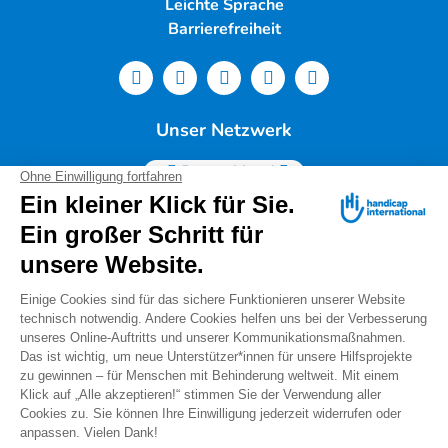
Leichte Sprache
Barrierefreiheit
Unser Netzwerk
Deutschland
Handicap International e.V. | Lindwurmstr. 101 | 80337
München |
Tel.: 089/54 76 06 0 |
info@deutschland.hi.org
|
Steuernummer 143/216/60259
Spendenservice: Tel.: 089/54 76 06 17 (Mo-Do 9:00 –
14:00 Uhr) I
spenden@deutschland.hi.org
Handicap International e.V. ist beim Finanzamt
München als gemeinnützig und mildtätig anerkannt.
Spenden können steuerlich geltend gemacht werden.