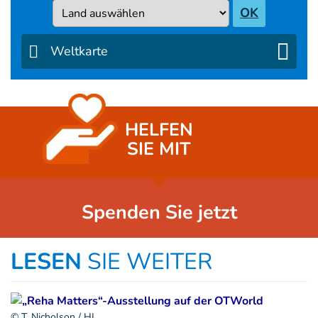
Country
OK
Weltkarte
HELFEN
SIE MIT
Spenden Sie jetzt
LESEN
SIE WEITER
© T. Nicholson / HI