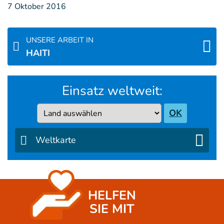
7 Oktober 2016
UNSERE ARBEIT IN
HAITI
Einsatz weltweit:
Country
OK
Weltkarte
HELFEN
SIE MIT