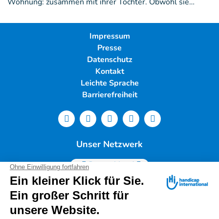
Wohnung: zusammen mit ihrer Tochter. Obwohl sie…
Impressum
Presse
Datenschutz
Kontakt
Leichte Sprache
Barrierefreiheit
Unser Netzwerk
Deutschland
Handicap International e.V. | Lindwurmstr. 101 | 80337
München |
Tel.: 089/54 76 06 0 |
info@deutschland.hi.org
|