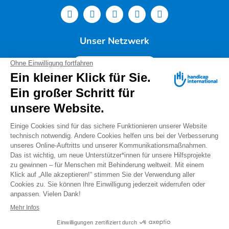
Unser Netzwerk
Deutschland
Handicap International e.V. | Lindwurmstr. 101 | 80337
München |
Tel.: 089/54 76 06 0 |
info@deutschland.hi.org
|
Steuernummer 143/216/60259
Spendenservice: Tel.: 089/54 76 06 17 (Mo-Do 9:00 –
14:00 Uhr) I
spenden@deutschland.hi.org
Handicap International e.V. ist beim Finanzamt
München als gemeinnützig und mildtätig anerkannt.
Spenden können steuerlich geltend gemacht werden.
IBAN: DE56 3702 0500 0008 8172 00