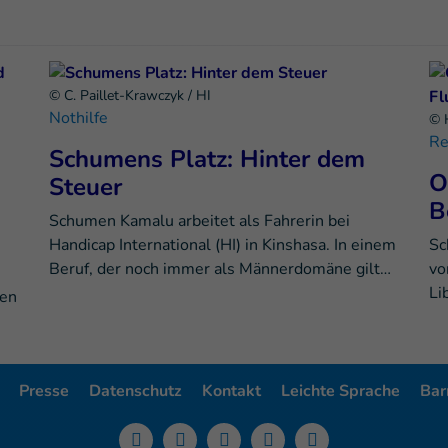
© C. Paillet-Krawczyk / HI
Nothilfe
© 
Re
Schumens Platz: Hinter dem
O
Steuer
B
Schumen Kamalu arbeitet als Fahrerin bei
Handicap International (HI) in Kinshasa. In einem
Sc
Beruf, der noch immer als Männerdomäne gilt…
vo
Li
ten
Presse
Datenschutz
Kontakt
Leichte Sprache
Barr