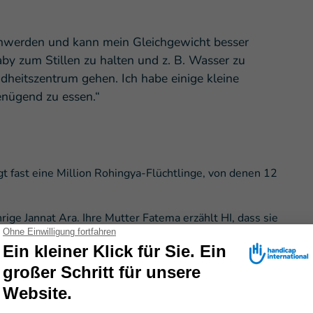
schwerden und kann mein Gleichgewicht besser
 Baby zum Stillen zu halten und z. B. Wasser zu
dheitszentrum gehen. Ich habe einige kleine
genügend zu essen.“
 fast eine Million Rohingya-Flüchtlinge, von denen 12
rige Jannat Ara. Ihre Mutter Fatema erzählt HI, dass sie
r 2017 entbunden hat:
ralen Lähmung geboren. Bevor sie die Teams von
er sitzen noch stehen. Sie verbrachte ihre Tage