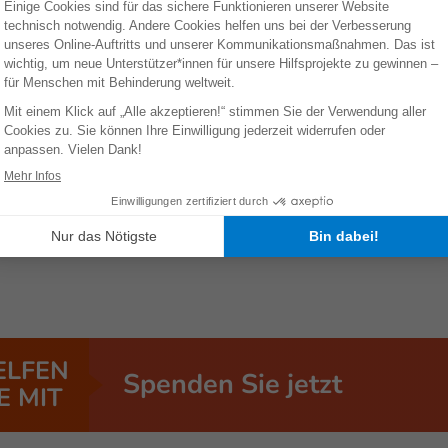
uf uns angewiesen."
r arbeiteten mit ihr daran, ihre Museln zu stärken und
rbessern. Die HI-Teams zeigten Jannats Eltern auch,
ause zu helfen und boten ihnen psychologische
ELFEN
Spenden Sie jetzt
E MIT