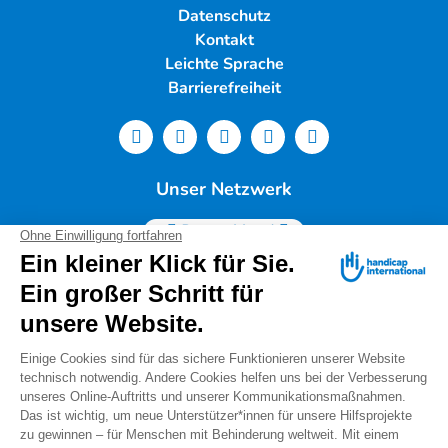
Datenschutz
Kontakt
Leichte Sprache
Barrierefreiheit
Unser Netzwerk
Deutschland
Handicap International e.V. | Lindwurmstr. 101 | 80337
München |
Tel.: 089/54 76 06 0 |
info@deutschland.hi.org
|
Steuernummer 143/216/60259
Spendenservice: Tel.: 089/54 76 06 17 (Mo-Do 9:00 –
14:00 Uhr) I
spenden@deutschland.hi.org
Handicap International e.V. ist beim Finanzamt