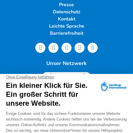
Presse
Datenschutz
Kontakt
Leichte Sprache
Barrierefreiheit
Unser Netzwerk
Deutschland
Handicap International e.V. | Lindwurmstr. 101 | 80337
München |
Tel.: 089/54 76 06 0 |
info@deutschland.hi.org
|
Steuernummer 143/216/60259
Spendenservice: Tel.: 089/54 76 06 17 (Mo-Do 9:00 –
14:00 Uhr) I
spenden@deutschland.hi.org