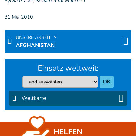
Sylvia Glaser, Sozialreferat München
31 Mai 2010
UNSERE ARBEIT IN
AFGHANISTAN
Einsatz weltweit:
Country
OK
Weltkarte
HELFEN