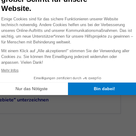
gangenheit angehören:
ebiete" unterzeichnen