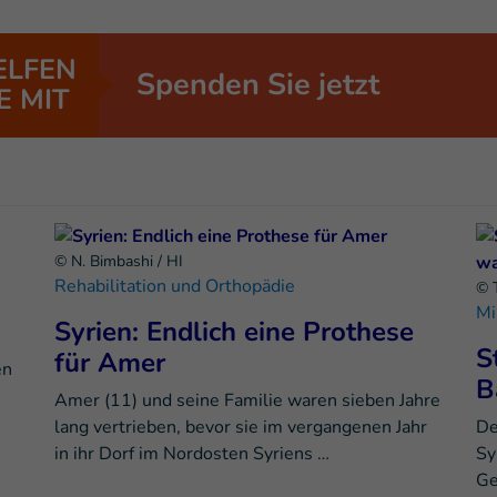
ELFEN
Spenden Sie jetzt
E MIT
© N. Bimbashi / HI
Rehabilitation und Orthopädie
© T
Mi
Syrien: Endlich eine Prothese
S
für Amer
en
B
Amer (11) und seine Familie waren sieben Jahre
lang vertrieben, bevor sie im vergangenen Jahr
De
in ihr Dorf im Nordosten Syriens …
Sy
Ge