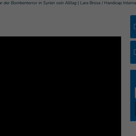
r der Bombenterror in Syrien sein Alltag
|
Lara Brose / Handicap Interna