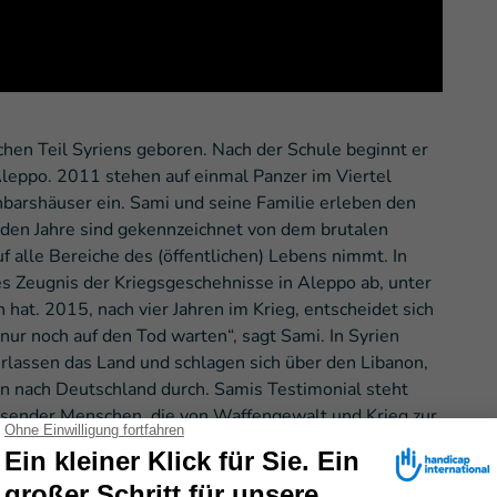
en Teil Syriens geboren. Nach der Schule beginnt er
Aleppo. 2011 stehen auf einmal Panzer im Viertel
barshäuser ein. Sami und seine Familie erleben den
nden Jahre sind gekennzeichnet von dem brutalen
uf alle Bereiche des (öffentlichen) Lebens nimmt. In
es Zeugnis der Kriegsgeschehnisse in Aleppo ab, unter
 hat. 2015, nach vier Jahren im Krieg, entscheidet sich
 nur noch auf den Tod warten“, sagt Sami. In Syrien
erlassen das Land und schlagen sich über den Libanon,
en nach Deutschland durch. Samis Testimonial steht
ausender Menschen, die von Waffengewalt und Krieg zur