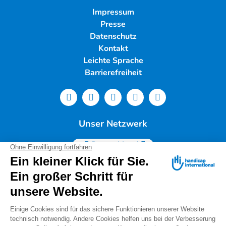
Impressum
Presse
Datenschutz
Kontakt
Leichte Sprache
Barrierefreiheit
Unser Netzwerk
Deutschland
Handicap International e.V. | Lindwurmstr. 101 | 80337
München |
Tel.: 089/54 76 06 0 |
info@deutschland.hi.org
|
Steuernummer 143/216/60259
Spendenservice: Tel.: 089/54 76 06 17 (Mo-Do 9:00 –