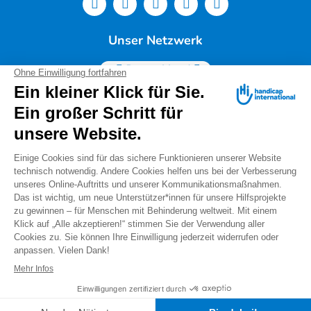
Unser Netzwerk
Deutschland
Handicap International e.V. | Lindwurmstr. 101 | 80337
München |
Tel.: 089/54 76 06 0 |
info@deutschland.hi.org
|
Steuernummer 143/216/60259
Spendenservice: Tel.: 089/54 76 06 17 (Mo-Do 9:00 –
14:00 Uhr) I
spenden@deutschland.hi.org
Handicap International e.V. ist beim Finanzamt
München als gemeinnützig und mildtätig anerkannt.
Spenden können steuerlich geltend gemacht werden.
IBAN: DE56 3702 0500 0008 8172 00
Warnung vor "falschen Spendensammlern"