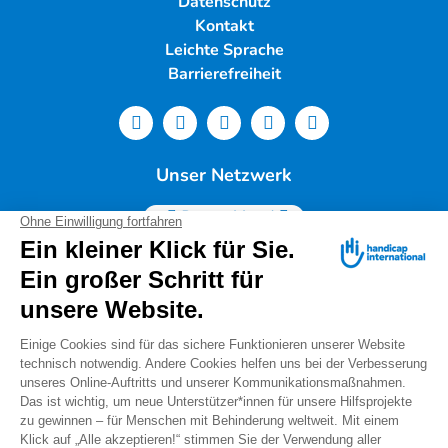
Datenschutz
Kontakt
Leichte Sprache
Barrierefreiheit
Unser Netzwerk
Deutschland
Handicap International e.V. | Lindwurmstr. 101 | 80337
München |
Tel.: 089/54 76 06 0 |
info@deutschland.hi.org
|
Steuernummer 143/216/60259
Spendenservice: Tel.: 089/54 76 06 17 (Mo-Do 9:00 –
14:00 Uhr) I
spenden@deutschland.hi.org
Handicap International e.V. ist beim Finanzamt