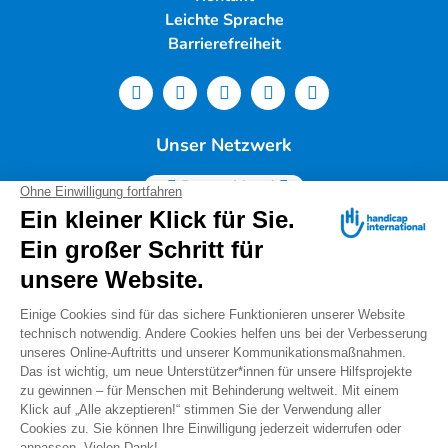
Leichte Sprache
Barrierefreiheit
Unser Netzwerk
Deutschland
Handicap International e.V. | Lindwurmstr. 101 | 80337
München |
Tel.: 089/54 76 06 0 |
info@deutschland.hi.org
|
Steuernummer 143/216/60259
Spendenservice: Tel.: 089/54 76 06 17 (Mo-Do 9:00 –
14:00 Uhr) I
spenden@deutschland.hi.org
Handicap International e.V. ist beim Finanzamt
München als gemeinnützig und mildtätig anerkannt.