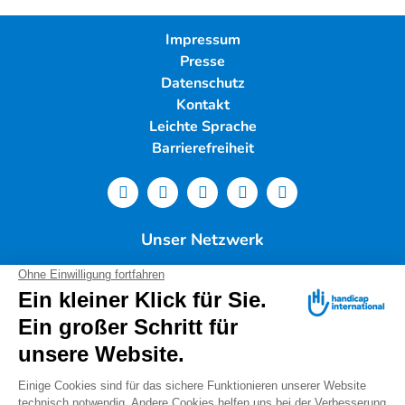
Impressum
Presse
Datenschutz
Kontakt
Leichte Sprache
Barrierefreiheit
Unser Netzwerk
Deutschland
Handicap International e.V. | Lindwurmstr. 101 | 80337
München |
Tel.: 089/54 76 06 0 |
info@deutschland.hi.org
|
Steuernummer 143/216/60259