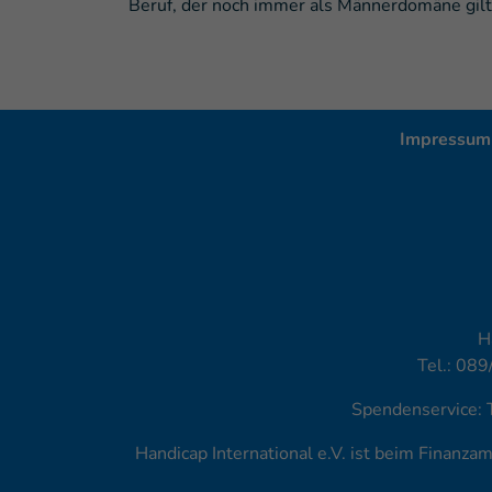
Beruf, der noch immer als Männerdomäne gil
Impressum
H
Tel.: 089
Spendenservice: 
Handicap International e.V. ist beim Finanz