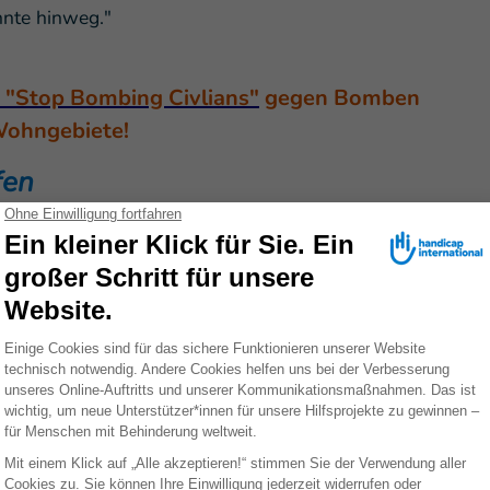
hnte hinweg."
n "Stop Bombing Civlians"
gegen Bomben
Wohngebiete!
fen
h der Einsatz von
illegalen Waffen
erwähnt. Nach
25. Februar eine Vorschule in der Stadt Ochtyrka in
treumunition
getroffen. Dies sind grausame Waffen, die
nd. Zivilist*innen waren in die Schule geflüchtet, der
ind
. Ein weiteres Kind wurde verwundet. Der Angriff
rden zu sein, die in der Nähe operierten.
kt betroffen. Die UNO schätzt, dass die Zahl der
 ansteigen könnte. In einer solchen Notlage haben