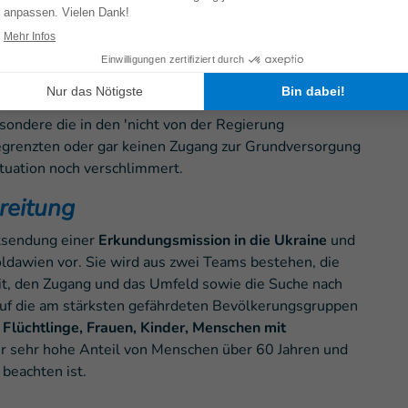
chen oft große Schwierigkeiten
, zu fliehen, ihre
nft zu finden. Auch der Zugang zu humanitärer Hilfe
oßes Problem darstellen: 2021 wurde die humanitäre
e in der Donbas-Region blockiert, so dass die
ondere die in den 'nicht von der Regierung
 begrenzten oder gar keinen Zugang zur Grundversorgung
tuation noch verschlimmert.
reitung
ntsendung einer
Erkundungsmission in die Ukraine
und
ldawien vor. Sie wird aus zwei Teams bestehen, die
eit, den Zugang und das Umfeld sowie die Suche nach
 auf die am stärksten gefährdeten Bevölkerungsgruppen
 Flüchtlinge, Frauen, Kinder, Menschen mit
r sehr hohe Anteil von Menschen über 60 Jahren und
 beachten ist.