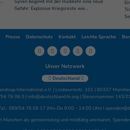
t…
Syrien beginnt mit der Rückkehr eine neue
Ei
Gefahr: Explosive Kriegsreste wie…
Tr
Se
Presse
Datenschutz
Kontakt
Leichte Sprache
Barr
Unser Netzwerk
Deutschland
andicap International e.V. | Lindwurmstr. 101 | 80337 München
/54 76 06 0 |
info@deutschland.hi.org
| Steuernummer 143/2
Tel.: 089/54 76 06 17 (Mo-Do 9:00 – 14:00 Uhr) I
spenden@de
amt München als gemeinnützig und mildtätig anerkannt. Spend