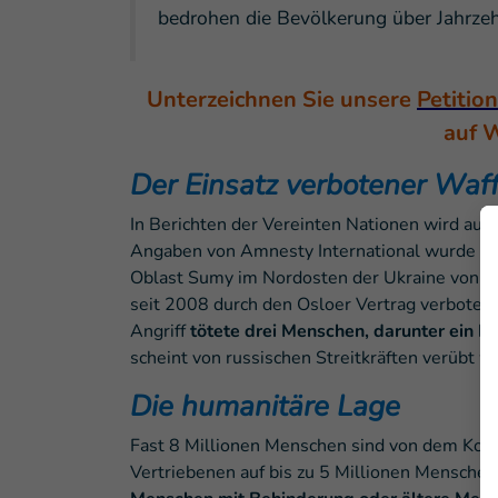
bedrohen die Bevölkerung über Jahrze
Unterzeichnen Sie unsere
Petitio
auf 
Der Einsatz verbotener Waf
In Berichten der Vereinten Nationen wird auc
Angaben von Amnesty International wurde am 
Oblast Sumy im Nordosten der Ukraine von
S
seit 2008 durch den Osloer Vertrag verboten si
Angriff
tötete drei Menschen, darunter ein K
scheint von russischen Streitkräften verübt wo
Die humanitäre Lage
Fast 8 Millionen Menschen sind von dem Konfli
Vertriebenen auf bis zu 5 Millionen Menschen