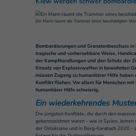
Kiew werden schwer bombardiert.
Ein Mann räumt die Trümmer eines beschädigten Wohn
Bombardierungen und Granatenbeschuss in b
tragische und vorhersehbare Weise. Handicap
der Kampfhandlungen und den Schutz der Zivi
Einsatz von Explosivwaffen in bewohnten Geb
müssen Zugang zu humanitärer Hilfe haben 
Konflikt fliehen. Vor allem für Menschen mi
humanitärer Hilfe schwierig.
Ein wiederkehrendes Muste
Die jüngsten Konflikte, die durch den massiv
gekennzeichnet waren - wie in Syrien, Jemen u
der Ostukraine und in Berg-Karabach 2020 -
Folgen für die Zivilbevölkerung.