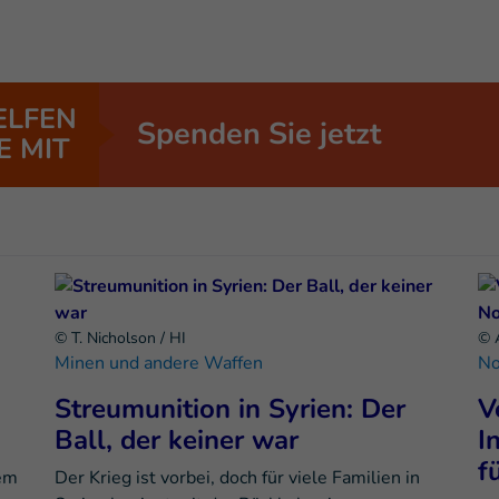
ELFEN
Spenden Sie jetzt
E MIT
© T. Nicholson / HI
© A
Minen und andere Waffen
No
Streumunition in Syrien: Der
V
Ball, der keiner war
I
f
nem
Der Krieg ist vorbei, doch für viele Familien in