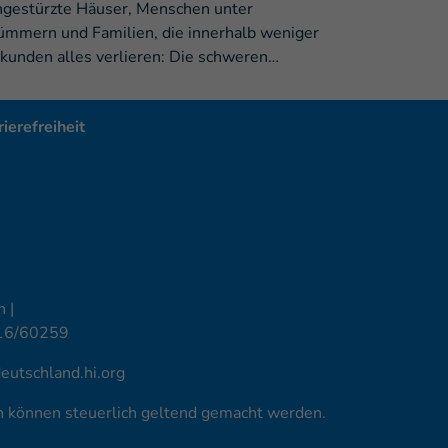
ngestürzte Häuser, Menschen unter
ümmern und Familien, die innerhalb weniger
kunden alles verlieren: Die schweren…
ierefreiheit
 |
16/60259
utschland.hi.org
en können steuerlich geltend gemacht werden.