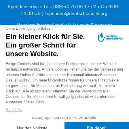
Spendenservice: Tel.: 089/54 76 06 17 (Mo-Do 9:00 –
14:00 Uhr) I
spenden@deutschland.hi.org
Handicap International e.V. ist beim Finanzamt
München als gemeinnützig und mildtätig anerkannt.
Spenden können steuerlich geltend gemacht werden.
IBAN: DE56 3702 0500 0008 8172 00
Warnung vor "falschen Spendensammlern"
Unsere Expertise wird regelmäßig von internationalen
Gremien wie
EU
,
WHO
und
UN-Organisationen
in
Anspruch genommen.
Handicap International hat zudem einen beratenden
Status beim UN-Wirtschafts- und Sozialrat (
ECOSOC
).