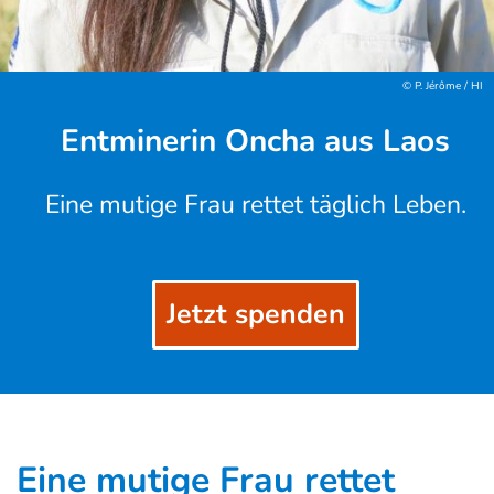
© P. Jérôme / HI
Entminerin Oncha aus Laos
Eine mutige Frau rettet täglich Leben.
Jetzt spenden
Eine mutige Frau rettet