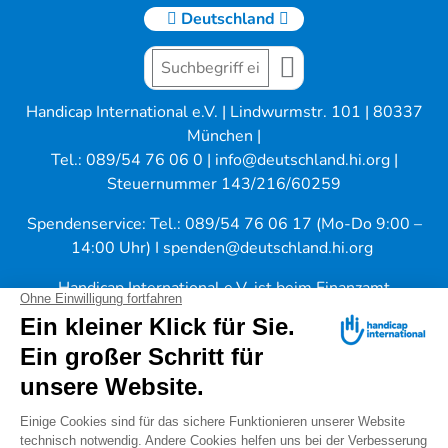
Deutschland
Handicap International e.V. | Lindwurmstr. 101 | 80337
München |
Tel.: 089/54 76 06 0 |
info@deutschland.hi.org
|
Steuernummer 143/216/60259
Spendenservice: Tel.: 089/54 76 06 17 (Mo-Do 9:00 –
14:00 Uhr) I
spenden@deutschland.hi.org
Handicap International e.V. ist beim Finanzamt
München als gemeinnützig und mildtätig anerkannt.
Spenden können steuerlich geltend gemacht werden.
IBAN: DE56 3702 0500 0008 8172 00
Warnung vor "falschen Spendensammlern"